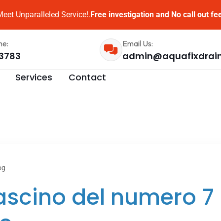
eet Unparalleled Service!.
Free investigation and No call out fe
me:
Email Us:
3783
admin@aquafixdrai
Services
Contact
og
fascino del numero 7 