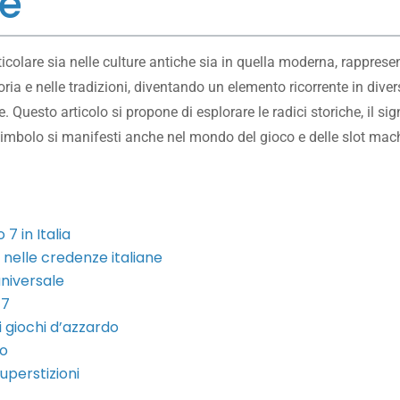
le
colare sia nelle culture antiche sia in quella moderna, rappresen
ria e nelle tradizioni, diventando un elemento ricorrente in diversi
 Questo articolo si propone di esplorare le radici storiche, il sig
simbolo si manifesti anche nel mondo del gioco e delle slot m
7 in Italia
e nelle credenze italiane
universale
 7
 giochi d’azzardo
co
uperstizioni