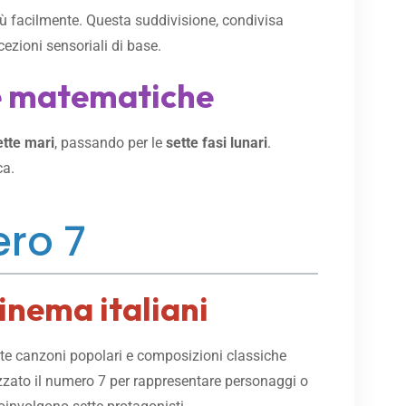
più facilmente. Questa suddivisione, condivisa
cezioni sensoriali di base.
 e matematiche
ette mari
, passando per le
sette fasi lunari
.
ca.
ero 7
cinema italiani
lte canzoni popolari e composizioni classiche
lizzato il numero 7 per rappresentare personaggi o