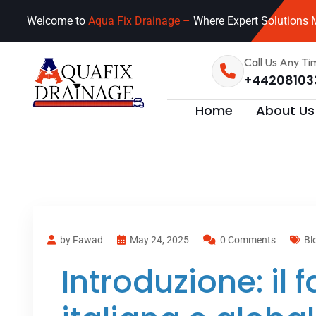
Welcome to
Aqua Fix Drainage –
Where Expert Solutions M
Call Us Any Ti
+44208103
Home
About Us
by Fawad
May 24, 2025
0 Comments
Bl
Introduzione: il 